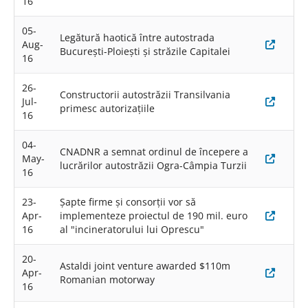
16
05-
Legătură haotică între autostrada
Aug-
București-Ploiești și străzile Capitalei
16
26-
Constructorii autostrăzii Transilvania
Jul-
primesc autorizațiile
16
04-
CNADNR a semnat ordinul de începere a
May-
lucrărilor autostrăzii Ogra-Câmpia Turzii
16
23-
Șapte firme și consorții vor să
Apr-
implementeze proiectul de 190 mil. euro
16
al "incineratorului lui Oprescu"
20-
Astaldi joint venture awarded $110m
Apr-
Romanian motorway
16