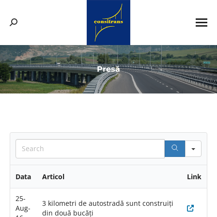
Search:
You are here:
Presă
Sear
Data
Articol
Link
25-
3 kilometri de autostradă sunt construiţi
Aug-
din două bucăţi