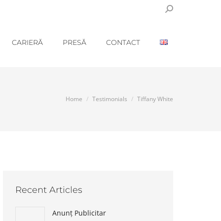
Search:
CARIERĂ
PRESĂ
CONTACT
You are here:
Home
Testimonials
Tiffany White
Recent Articles
Anunț Publicitar