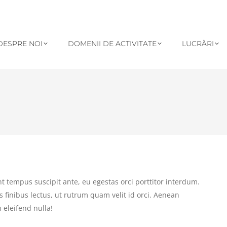
DESPRE NOI
DOMENII DE ACTIVITATE
LUCRĂRI
t tempus suscipit ante, eu egestas orci porttitor interdum.
us finibus lectus, ut rutrum quam velit id orci. Aenean
 eleifend nulla!