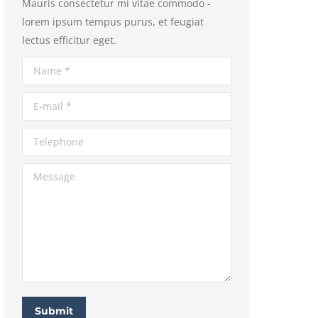
Mauris consectetur mi vitae commodo -
lorem ipsum tempus purus, et feugiat
lectus efficitur eget.
Name *
E-mail *
Telephone
Message
Submit